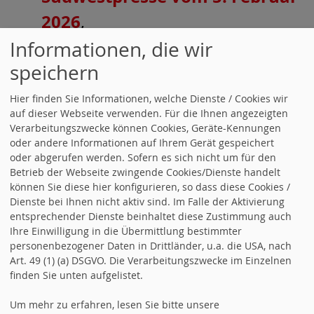
2026
,
09.02.2026,
Informationen, die wir
speichern
Hier finden Sie Informationen, welche Dienste / Cookies wir
auf dieser Webseite verwenden. Für die Ihnen angezeigten
Verarbeitungszwecke können Cookies, Geräte-Kennungen
oder andere Informationen auf Ihrem Gerät gespeichert
oder abgerufen werden. Sofern es sich nicht um für den
Dateigröße: 731.15 KB, Dateityp:
Betrieb der Webseite zwingende Cookies/Dienste handelt
können Sie diese hier konfigurieren, so dass diese Cookies /
.pdf (.pdf).
Dienste bei Ihnen nicht aktiv sind. Im Falle der Aktivierung
entsprechender Dienste beinhaltet diese Zustimmung auch
Ihre Einwilligung in die Übermittlung bestimmter
VERANSTALTUNG
personenbezogener Daten in Drittländer, u.a. die USA, nach
Art. 49 (1) (a) DSGVO. Die Verarbeitungszwecke im Einzelnen
Datei laden: Acrobat PDF-
finden Sie unten aufgelistet.
Dateien
,
Um mehr zu erfahren, lesen Sie bitte unsere