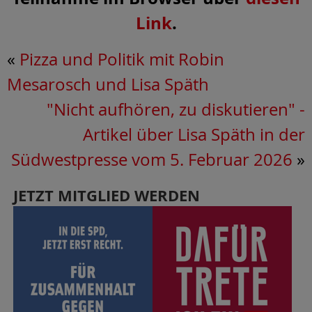
Link
.
«
Pizza und Politik mit Robin
Mesarosch und Lisa Späth
"Nicht aufhören, zu diskutieren" -
Artikel über Lisa Späth in der
Südwestpresse vom 5. Februar 2026
»
JETZT MITGLIED WERDEN