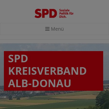
Menü
SPD
KREISVERBAND
ALB-DONAU